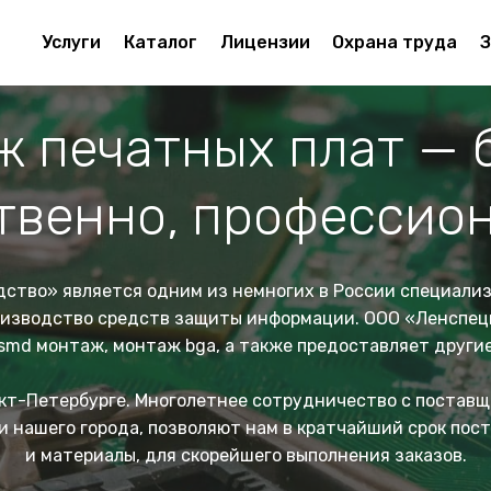
Услуги
Каталог
Лицензии
Охрана труда
З
 печатных плат — 
твенно, профессио
дство»
является одним из немногих в России специали
оизводство средств защиты информации.
ООО «Ленспец
smd монтаж, монтаж bga, а также предоставляет други
кт-Петербурге
. Многолетнее сотрудничество с постав
 нашего города, позволяют нам в кратчайший срок пос
и материалы, для скорейшего выполнения заказов.