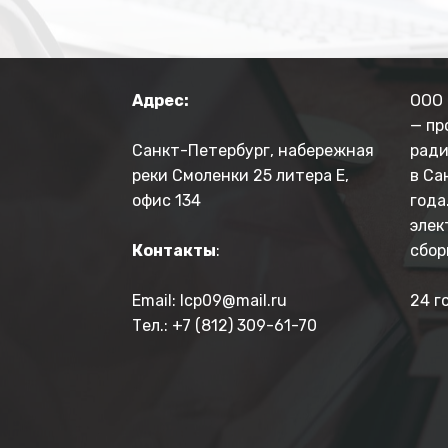
Адрес:
ООО 
— пр
Санкт-Петербург, набережная
ради
реки Смоленки 25 литера Е,
в Са
офис 134
года
элек
Контакты
:
сбор
Email: lcp09@mail.ru
24 г
Тел.: +7 (812) 309-61-70