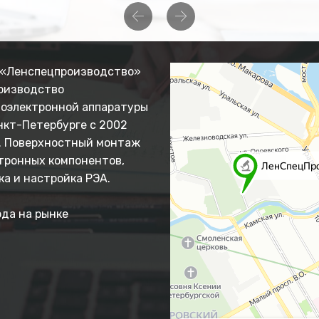
Previous
Next
«Ленспецпроизводство»
оизводство
оэлектронной аппаратуры
нкт-Петербурге с 2002
. Поверхностный монтаж
тронных компонентов,
ка и настройка РЭА.
ода на рынке